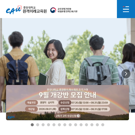
중앙대학교 원격미래교육원
전체메뉴
교육부평가인증 학점은행 원격교육기관
2026학년도 2학기 2차 수강신청
20