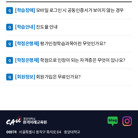
[학습장애]
모바일 로그인 시 공동인증서가 보이지 않는 경우
Q
[학습안내]
진도율 안내
Q
[학점은행제]
평가인정학습과목이란 무엇인가요?
Q
[학점은행제]
학점으로 인정이 되는 자격증은 무엇이 있나요?
Q
[회원정보]
회원가입은 무료인가요?
Q
블로그 새창열림
인스타그램 새창열림
중앙대학교 원격미래교육원 로고
06974
서울특별시 동작구 흑석로 84 중앙대학교