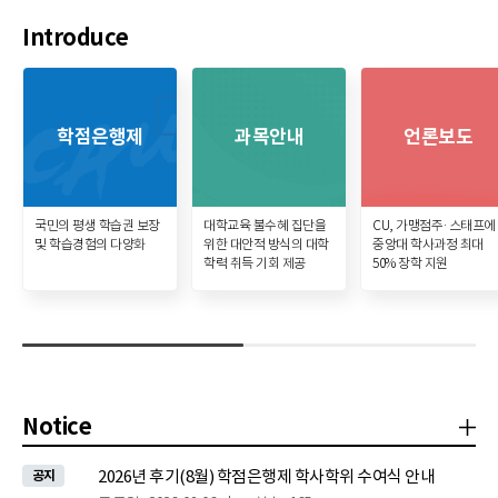
Introduce
학점은행제
과목안내
언론보도
국민의 평생 학습권 보장
대학교육 불수혜 집단을
CU, 가맹점주·스태프에
및 학습경험의 다양화
위한 대안적 방식의 대학
중앙대 학사과정 최대
학력 취득 기회 제공
50% 장학 지원
Notice
공
2026년 후기(8월) 학점은행제 학사학위 수여식 안내
공지