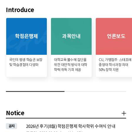
Introduce
학점은행제
과목안내
언론보도
국민의 평생 학습권 보장
대학교육 불수혜 집단을
CU, 가맹점주·스태프에
및 학습경험의 다양화
위한 대안적 방식의 대학
중앙대 학사과정 최대
학력 취득 기회 제공
50% 장학 지원
Notice
공
2026년 후기(8월) 학점은행제 학사학위 수여식 안내
공지