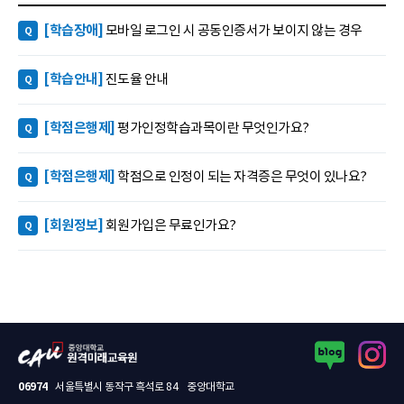
[학습장애]
모바일 로그인 시 공동인증서가 보이지 않는 경우
Q
[학습안내]
진도율 안내
Q
[학점은행제]
평가인정학습과목이란 무엇인가요?
Q
[학점은행제]
학점으로 인정이 되는 자격증은 무엇이 있나요?
Q
[회원정보]
회원가입은 무료인가요?
Q
블로그 새창열림
인스타그램 새창열림
중앙대학교 원격미래교육원 로고
06974
서울특별시 동작구 흑석로 84 중앙대학교