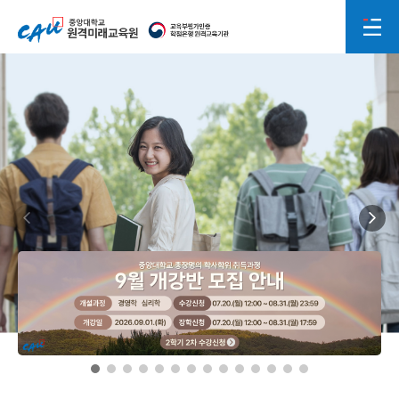
중앙대학교 원격미래교육원
전체메뉴
교육부평가인증 학점은행 원격교육기관
2026학년도 2학기 2차 수강신청
20