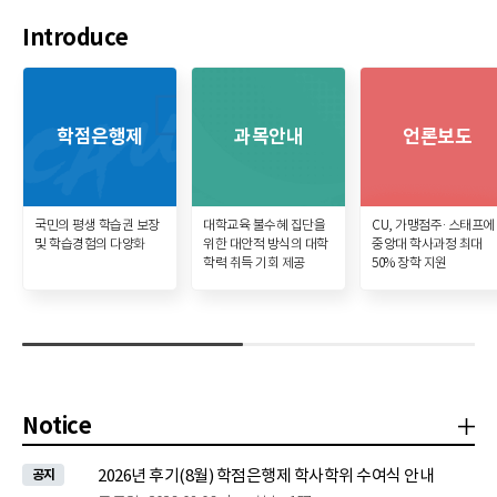
Introduce
학점은행제
과목안내
언론보도
국민의 평생 학습권 보장
대학교육 불수혜 집단을
CU, 가맹점주·스태프에
및 학습경험의 다양화
위한 대안적 방식의 대학
중앙대 학사과정 최대
학력 취득 기회 제공
50% 장학 지원
Notice
공
2026년 후기(8월) 학점은행제 학사학위 수여식 안내
공지