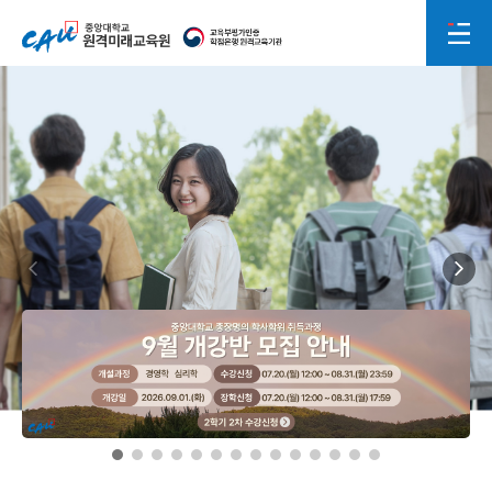
중앙대학교 원격미래교육원
전체메뉴
교육부평가인증 학점은행 원격교육기관
2026학년도 2학기 2차 수강신청
20