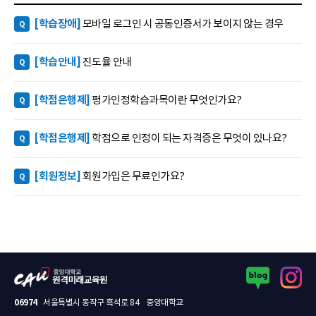
[학습장애]
모바일 로그인 시 공동인증서가 보이지 않는 경우
Q
[학습안내]
진도율 안내
Q
[학점은행제]
평가인정학습과목이란 무엇인가요?
Q
[학점은행제]
학점으로 인정이 되는 자격증은 무엇이 있나요?
Q
[회원정보]
회원가입은 무료인가요?
Q
블로그 새창열림
인스타그램 새창열림
중앙대학교 원격미래교육원 로고
06974
서울특별시 동작구 흑석로 84 중앙대학교