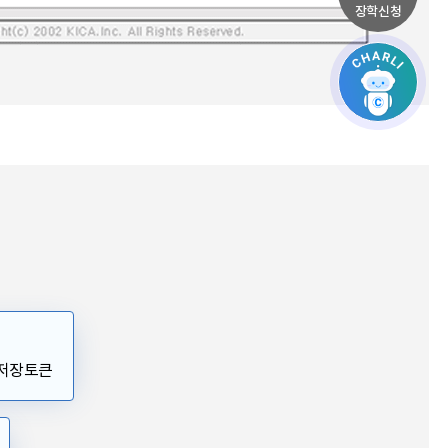
장학신청
 저장토큰