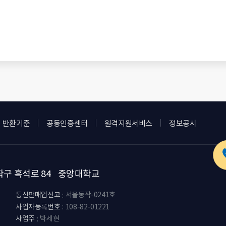
반환기준
공동인증센터
원격지원서비스
정보공시
구 흑석로 84 중앙대학교
통신판매업신고
서울동작-0241호
사업자등록번호
108-82-01221
사업주
박세현