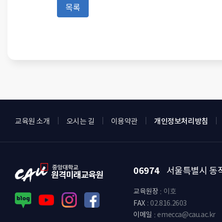
목록
교육원 소개
오시는 길
이용약관
개인정보처리방침
중앙대학교 원격미래교육원 로고
06974
서울특별시 동작
교육원장
이호
FAX
02.816.2603
이메일
emecca@cau.ac.kr